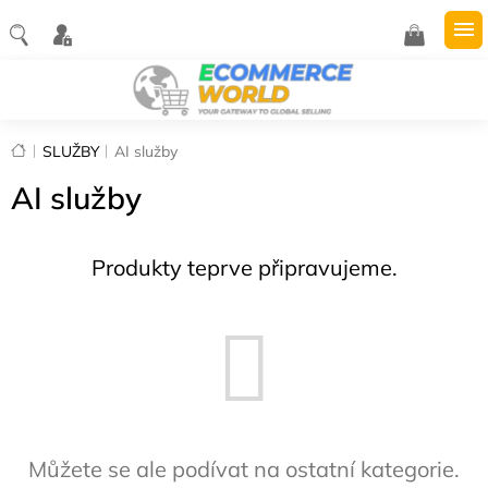
Přejít
na
NÁKUPNÍ
obsah
KOŠÍK
Domů
SLUŽBY
AI služby
AI služby
Produkty teprve připravujeme.
Můžete se ale podívat na ostatní kategorie.