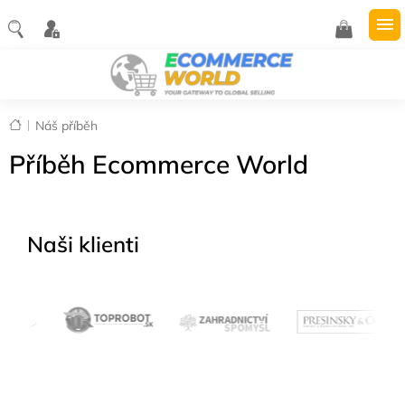
Přejít
na
NÁKUPNÍ
obsah
KOŠÍK
Domů
Náš příběh
Příběh Ecommerce World
Naši klienti