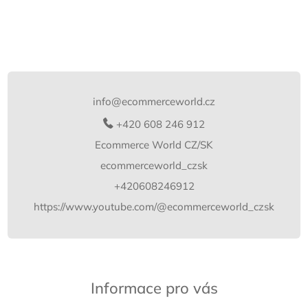
Z
á
p
info
@
ecommerceworld.cz
a
t
+420 608 246 912
í
Ecommerce World CZ/SK
ecommerceworld_czsk
+420608246912
https://www.youtube.com/@ecommerceworld_czsk
Informace pro vás