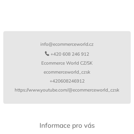
Z
á
p
info
@
ecommerceworld.cz
a
t
+420 608 246 912
í
Ecommerce World CZ/SK
ecommerceworld_czsk
+420608246912
https://www.youtube.com/@ecommerceworld_czsk
Informace pro vás