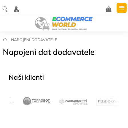
Přejít
na
NÁKUPNÍ
obsah
KOŠÍK
Domů
NAPOJENÍ DODAVATELE
Napojení dat dodavatele
Naši klienti