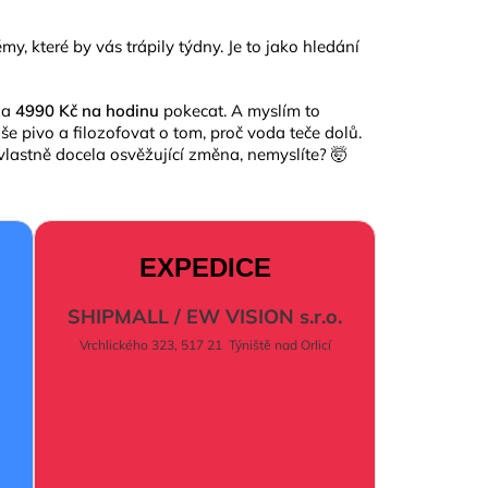
my, které by vás trápily týdny. Je to jako hledání
za
4990 Kč na hodinu
pokecat. A myslím to
aše pivo a filozofovat o tom, proč voda teče dolů.
 vlastně docela osvěžující změna, nemyslíte? 🤯
EXPEDICE
SHIPMALL / EW VISION s.r.o.
Vrchlického 323, 517 21 Týniště nad Orlicí