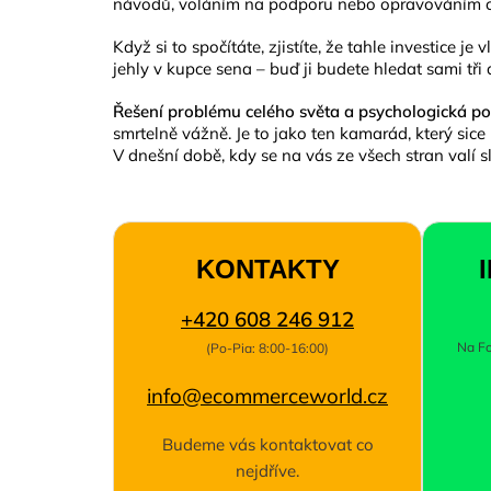
návodů, voláním na podporu nebo opravováním ch
Když si to spočítáte, zjistíte, že tahle investice 
jehly v kupce sena – buď ji budete hledat sami tř
Řešení problému celého světa a psychologická 
smrtelně vážně.
Je to jako ten kamarád, který sice
V dnešní době, kdy se na vás ze všech stran valí s
KONTAKTY
+420 608 246 912
Na Fo
(Po-Pia: 8:00-16:00)
info@ecommerceworld.cz
Budeme vás kontaktovat co
nejdříve.