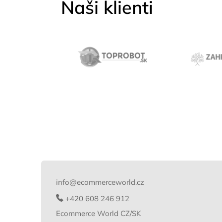
Naši klienti
Z
á
p
info
@
ecommerceworld.cz
a
t
+420 608 246 912
í
Ecommerce World CZ/SK