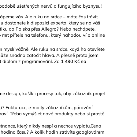
 v podobě ušetřených nervů a fungujícího byznysu!
ápeme vás. Ale ruku na srdce – máte čas trávit
nu
dostanete k dispozici experta, který se na váš
stiku do Polska přes Allegro? Nebo nechápete,
ít přítele na telefonu, který náhodou ví o online
m myslí vážně. Ale ruku na srdce, když ho otevřete
může snadno zatočit hlava.
A přesně proto jsem
mít diplom z programování. Za
1 490 Kč na
e design, košík i procesy tak, aby zákazník projel
oti? Fakturace, e-maily zákazníkům, párování
 baví. Třeba vymýšlet nové produkty nebo si prostě
stnance, který nikdy nespí a nechce výplatu.Cena
aše hodina času? A kolik hodin strávíte googlováním