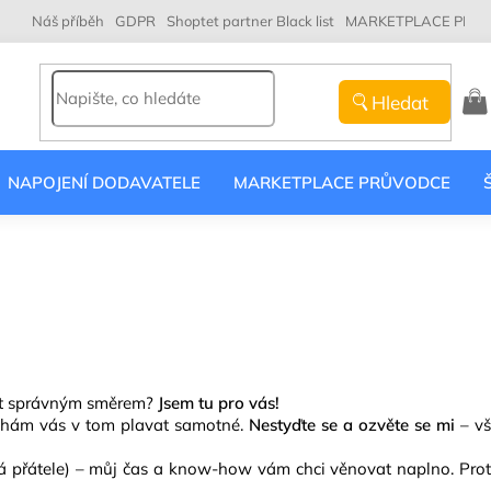
Náš příběh
GDPR
Shoptet partner Black list
MARKETPLACE PRŮ
Hledat
NÁK
KOŠ
NAPOJENÍ DODAVATELE
MARKETPLACE PRŮVODCE
čit správným směrem?
Jsem tu pro vás!
echám vás v tom plavat samotné.
Nestyďte se a ozvěte se mi
– v
á přátele) – můj čas a know-how vám chci věnovat naplno. Prot