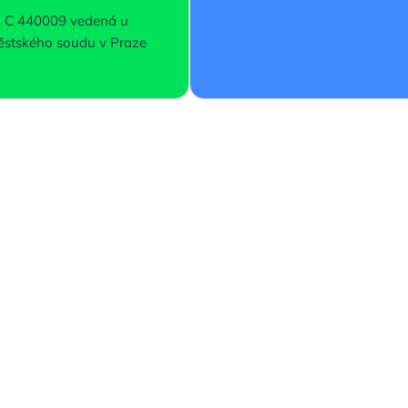
C 440009 vedená u
stského soudu v Praze