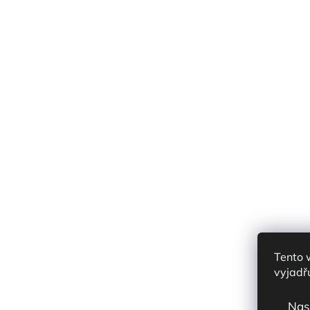
Tento 
vyjadřu
Nas