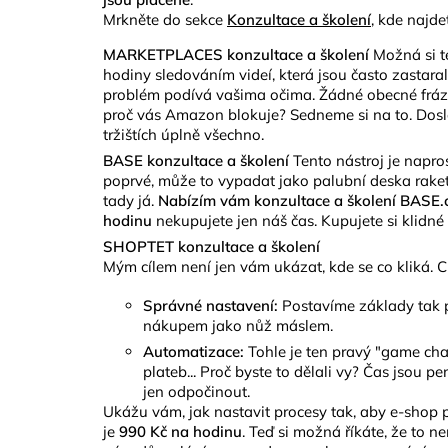
Mrkněte do sekce
Konzultace a školení
, kde najde
MARKETPLACES konzultace a školení
Možná si t
hodiny sledováním videí, která jsou často zastara
problém podívá vašima očima. Žádné obecné fráze,
proč vás Amazon blokuje? Sedneme si na to. Doslo
tržištích úplně všechno.
BASE konzultace a školení
Tento nástroj je napro
poprvé, může to vypadat jako palubní deska raket
tady já.
Nabízím vám konzultace a školení BASE
hodinu
nekupujete jen náš čas. Kupujete si klidné
SHOPTET konzultace a školení
Mým cílem není jen vám ukázat, kde se co kliká. C
Správné nastavení:
Postavíme základy tak p
nákupem jako nůž máslem.
Automatizace:
Tohle je ten pravý "game cha
plateb... Proč byste to dělali vy? Čas jsou 
jen odpočinout.
Ukážu vám, jak nastavit procesy tak, aby e-shop p
je
990 Kč na hodinu
. Teď si možná říkáte, že to n