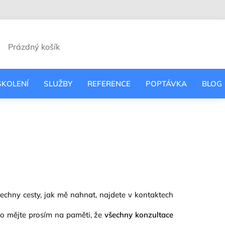
VODCE
Prázdný košík
UPNÍ
ÍK
ŠKOLENÍ
SLUŽBY
REFERENCE
POPTÁVKA
BLOG
šechny cesty, jak mě nahnat, najdete v kontaktech
o mějte prosím na paměti, že
všechny konzultace