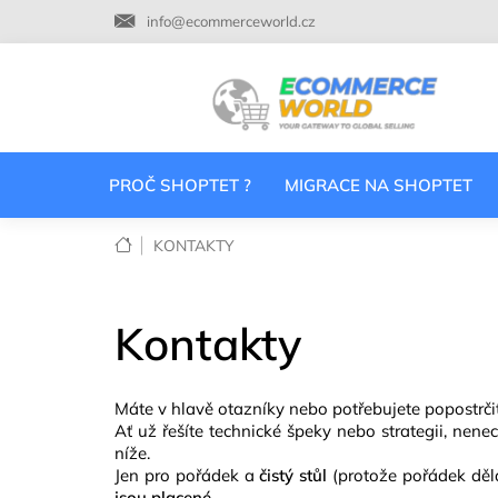
Přejít
info@ecommerceworld.cz
na
obsah
PROČ SHOPTET ?
MIGRACE NA SHOPTET
Domů
KONTAKTY
Kontakty
Máte v hlavě otazníky nebo potřebujete popostr
Ať už řešíte technické špeky nebo strategii, nen
níže.
Jen pro pořádek a
čistý stůl
(protože pořádek děl
jsou placené
.