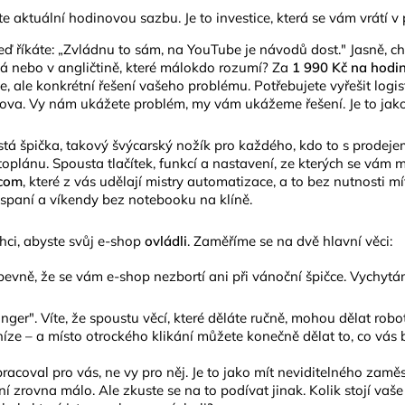
te aktuální hodinovou sazbu. Je to investice, která se vám vrátí
eď říkáte: „Zvládnu to sám, na YouTube je návodů dost." Jasně, ch
lá nebo v angličtině, které málokdo rozumí?
Za
1 990 Kč na hodi
 ale konkrétní řešení vašeho problému. Potřebujete vyřešit logi
va. Vy nám ukážete problém, my vám ukážeme řešení. Je to jako m
stá špička, takový švýcarský nožík pro každého, kdo to s prodeje
oplánu. Spousta tlačítek, funkcí a nastavení, ze kterých se vám 
.com
, které z vás udělají mistry automatizace, a to bez nutnosti 
 spaní a víkendy bez notebooku na klíně.
hci, abyste svůj e-shop
ovládli
. Zaměříme se na dvě hlavní věci:
evně, že se vám e-shop nezbortí ani při vánoční špičce. Vychytám
nger". Víte, že spoustu věcí, které děláte ručně, mohou dělat rob
peníze – a místo otrockého klikání můžete konečně dělat to, co vás
racoval pro vás, ne vy pro něj. Je to jako mít neviditelného zamě
ení zrovna málo. Ale zkuste se na to podívat jinak. Kolik stojí v