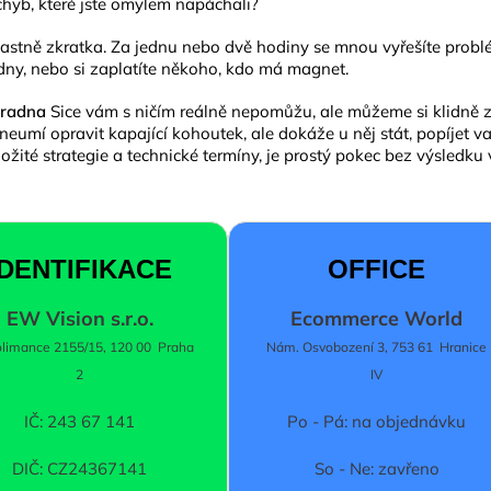
yb, které jste omylem napáchali?
je vlastně zkratka. Za jednu nebo dvě hodiny se mnou vyřešíte problé
i dny, nebo si zaplatíte někoho, kdo má magnet.
poradna
Sice vám s ničím reálně nepomůžu, ale můžeme si klidně 
 neumí opravit kapající kohoutek, ale dokáže u něj stát, popíjet v
ložité strategie a technické termíny, je prostý pokec bez výsledku
IDENTIFIKACE
OFFICE
EW Vision s.r.o.
Ecommerce World
limance 2155/15, 120 00 Praha
Nám. Osvobození 3, 753 61 Hranice
2
IV
IČ: 243 67 141
Po - Pá: na objednávku
DIČ: CZ24367141
So - Ne: zavřeno