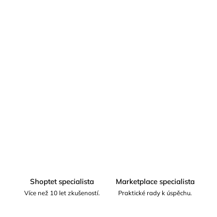
Přidat do košíku
Propojte svůj e-shop s
Aukro
– největším českým aukčním a
prodejním portálem. Automatický
listing produktů
,
synchronizace
skladů a cen
v reálném čase. Oslovte
miliony
českých zákazníků
přímo tam, kde nakupují. Kompletní
nastavení bez technických starostí.
Zeptat se
Shoptet specialista
Marketplace specialista
Více než 10 let zkušeností.
Praktické rady k úspěchu.