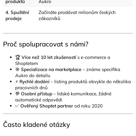
produktů
Aukro
4. Spuštění
Začínáte prodávat milionům českých
prodeje
zákazníků
Proč spolupracovat s námi?
🏆
Více než 10 let zkušeností
s e-commerce a
Shoptetem
🎯
Specializace na marketplace
– známe specifika
Aukro do detailu
⚡
Rychlé dodání
– listing produktů obvykle do několika
pracovních dnů
💬
Osobní přístup
– lidská komunikace, žádné
automatické odpovědi
✅
Ověřený Shoptet partner
od roku 2020
Často kladené otázky