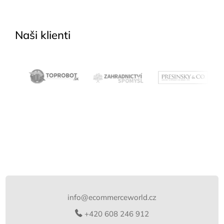
Naši klienti
Z
á
p
info
@
ecommerceworld.cz
a
t
+420 608 246 912