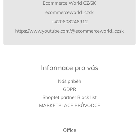
í
Ecommerce World CZ/SK
ecommerceworld_czsk
+420608246912
https://www.youtube.com/@ecommerceworld_czsk
Informace pro vás
Náš příběh
GDPR
Shoptet partner Black list
MARKETPLACE PRŮVODCE
Office