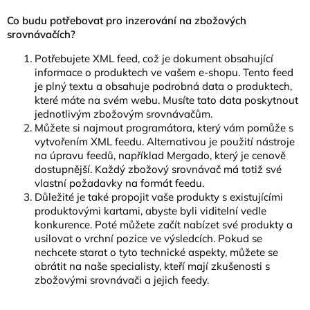
Co budu potřebovat pro inzerování na zbožových
srovnávačích?
Potřebujete XML feed, což je dokument obsahující
informace o produktech ve vašem e-shopu. Tento feed
je plný textu a obsahuje podrobná data o produktech,
které máte na svém webu. Musíte tato data poskytnout
jednotlivým zbožovým srovnávačům.
Můžete si najmout programátora, který vám pomůže s
vytvořením XML feedu. Alternativou je použití nástroje
na úpravu feedů, například Mergado, který je cenově
dostupnější. Každý zbožový srovnávač má totiž své
vlastní požadavky na formát feedu.
Důležité je také propojit vaše produkty s existujícími
produktovými kartami, abyste byli viditelní vedle
konkurence. Poté můžete začít nabízet své produkty a
usilovat o vrchní pozice ve výsledcích. Pokud se
nechcete starat o tyto technické aspekty, můžete se
obrátit na naše specialisty, kteří mají zkušenosti s
zbožovými srovnávači a jejich feedy.