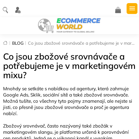
Přejít
na
NÁKUPNÍ
obsah
KOŠÍK
Domů
BLOG
Co jsou zbožové srovnávače a potřebujeme je v marketingovém mixu?
Co jsou zbožové srovnávače a
potřebujeme je v marketingovém
mixu?
Mnohdy se setkáte s nabídkou od agentury, která zahrnuje
Google Ads, Sklik, sociální sítě a také zbožové srovnávače.
Možná tušíte, co všechny tyto pojmy znamenají, ale nejste si
jisti, co přesně jsou zbožové srovnávače a proč je agentura
nabízí.
Zbožový srovnávač, často nazývaný také zbožák v
marketingovém slangu, je platforma určená k porovnávání
cen produktů. Jedná se o výkonný kanál s vysokým