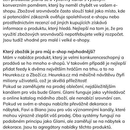
konverzním poměrem, který by neměl chybět ve vašem e-
shopu. Zbožové srovnávače často slouží také jako místo, kde
si potenciální zákazník ověřuje spolehlivost e-shopu nebo
prostřednictvím recenzí od jiných kupujících získává
informace o produktu, který hledá. Nejlepší na tom je, že pro
využití zbožových srovnávačů nepotřebujete velký rozpočet.
Jsou tudíž vhodné pro malé i velké e-shopy.
Který zbožák je pro můj e-shop
nejvhodnější?
Mám v nabídce produkt, který je velmi konkurenceschopný a
prodává se ho mnoho e-shopů. V takovém případě je nejlepší
přidat feedy k dvěma největším hráčům na trhu, a to na
Heureka.cz a Zboží.cz. Heureka.cz má měsíčně návštěvu čtyři
miliony uživatelů, což je skvělá příležitost!
Pokud se zaměřujete na prodej oblečení, nejdůležitějším
kanálem pro vás bude Glami. Glami funguje jako vyhledávač
a online katalog módního zboží, ale nenabízí srovnání cen.
Pokud ve svém e-shopu nabízíte převážně dekorace a
nábytek, Favi a Biano jsou pro vás významnými kanály, které
mohou výrazně zlepšit váš prodej. Oba systémy fungují na
podobném principu jako Glami, ale zaměřují se na nábytek a
dekorace. Jsou to agregátory nabídky těchto produktů.