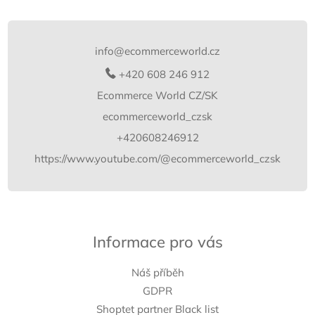
Z
á
p
info
@
ecommerceworld.cz
a
t
+420 608 246 912
í
Ecommerce World CZ/SK
ecommerceworld_czsk
+420608246912
https://www.youtube.com/@ecommerceworld_czsk
Informace pro vás
Náš příběh
GDPR
Shoptet partner Black list