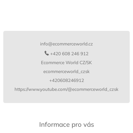
Z
á
p
info
@
ecommerceworld.cz
a
t
+420 608 246 912
í
Ecommerce World CZ/SK
ecommerceworld_czsk
+420608246912
https://www.youtube.com/@ecommerceworld_czsk
Informace pro vás