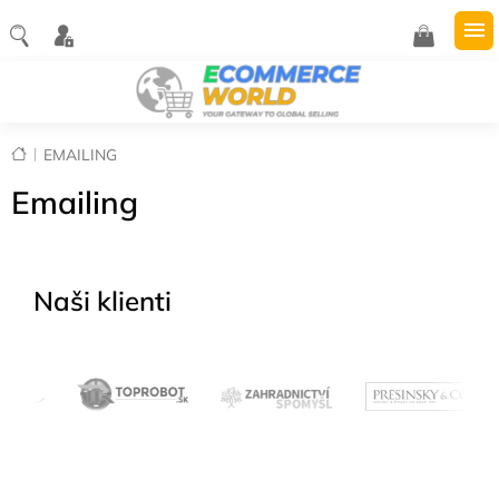
Přejít
na
NÁKUPNÍ
obsah
KOŠÍK
Domů
EMAILING
Emailing
Naši klienti