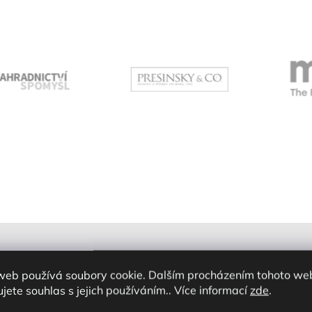
web používá soubory cookie. Dalším procházením tohoto we
jete souhlas s jejich používáním.. Více informací
zde
.