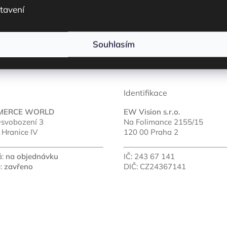
tavení
sk
Souhlasím
Identifikace
MERCE WORLD
EW Vision s.r.o.
svobození 3
Na Folimance 2155/15
 Hranice IV
120 00 Praha 2
á:
na objednávku
IČ: 243 67 141
e:
zavřeno
DIČ: CZ24367141