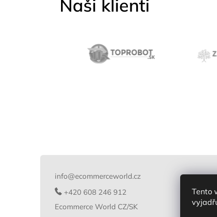
Naši klienti
Z
á
p
info
@
ecommerceworld.cz
a
Tento 
t
+420 608 246 912
vyjadřu
í
Ecommerce World CZ/SK