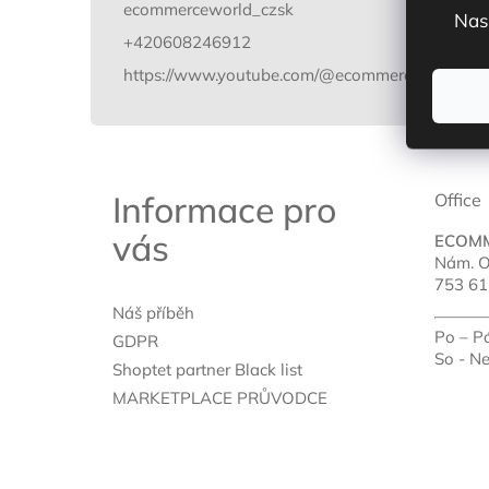
ecommerceworld_czsk
Nas
+420608246912
https://www.youtube.com/@ecommerceworld_cz
Informace pro
Office
vás
ECOM
Nám. O
753 61
Náš příběh
Po – P
GDPR
So - N
Shoptet partner Black list
MARKETPLACE PRŮVODCE