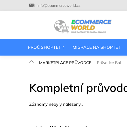
Přejít
info@ecommerceworld.cz
na
obsah
PROČ SHOPTET ?
MIGRACE NA SHOPTET
Domů
MARKETPLACE PRŮVODCE
Průvodce Bol
Kompletní průvodc
Záznamy nebyly nalezeny...