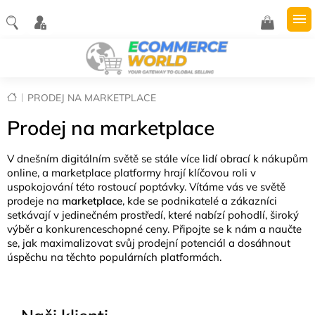
Přejít
na
NÁKUPNÍ
obsah
KOŠÍK
Domů
PRODEJ NA MARKETPLACE
Prodej na marketplace
V dnešním digitálním světě se stále více lidí obrací k nákupům
online, a marketplace platformy hrají klíčovou roli v
uspokojování této rostoucí poptávky. Vítáme vás ve světě
prodeje na
marketplace
, kde se podnikatelé a zákazníci
setkávají v jedinečném prostředí, které nabízí pohodlí, široký
výběr a konkurenceschopné ceny. Připojte se k nám a naučte
se, jak maximalizovat svůj prodejní potenciál a dosáhnout
úspěchu na těchto populárních platformách.