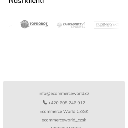
Naši klienti
Z
á
p
info
@
ecommerceworld.cz
a
t
+420 608 246 912
í
Ecommerce World CZ/SK
ecommerceworld_czsk