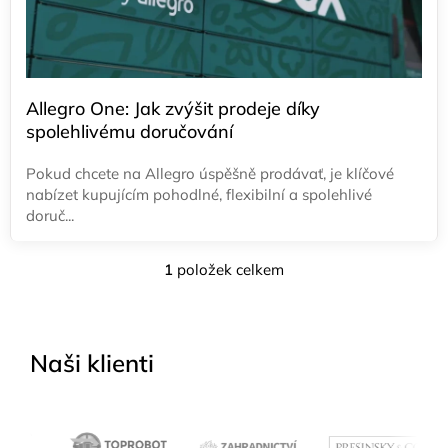
k
ů
Allegro One: Jak zvýšit prodeje díky
spolehlivému doručování
Pokud chcete na Allegro úspěšně prodávať, je klíčové
nabízet kupujícím pohodlné, flexibilní a spolehlivé
doruč...
1
položek celkem
O
v
l
á
Naši klienti
d
a
c