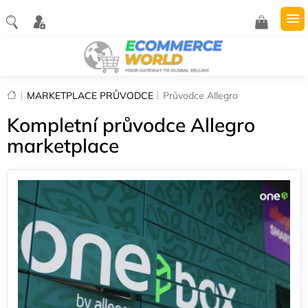
Přejít
na
NÁKUPNÍ
obsah
KOŠÍK
Domů
MARKETPLACE PRŮVODCE
Průvodce Allegro
Kompletní průvodce Allegro
marketplace
V
ý
p
i
s
č
l
á
n