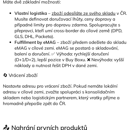
Máte dvě základní možnosti:
Vlastní logistika
–
zboží odesíláte ze svého skladu
v ČR.
Musíte definovat doručovací lhůty, ceny dopravy a
případné limity pro dopravu zdarma. Spolupracujte s
přepravci, kteří umí cross-border do cílové země (DPD,
GLS, DHL, Packeta).
Fulfillment by eMAG
– zboží předem odešlete do skladu
eMAG v cílové zemi. eMAG se postará o skladování,
balení a doručení. ✅ Výhoda: rychlejší doručení
(D+1/D+2), lepší pozice v Buy Boxu. ❌ Nevýhoda: vyšší
náklady a nutnost řešit DPH v dané zemi.
🔄 Vrácení zboží
Nastavte adresu pro vrácení zboží. Pokud nemáte lokální
adresu v cílové zemi, zvažte spolupráci s konsolidačním
skladem nebo logistickým partnerem, který vratky přijme a
hromadně přepošle zpět do ČR.
📤 Nahrání prvních produktů