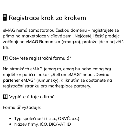
🖥️ Registrace krok za krokem
eMAG nemá samostatnou českou doménu – registrujete se
přímo na marketplace v cílové zemi. Nejčastěji čeští prodejci
začínají na
eMAG Rumunsko
(emag.ro), protože jde o největší
trh.
1️⃣ Otevřete registrační formulář
Na stránkách eMAG (emag.ro, emag.hu nebo emag.bg)
najděte v patičce odkaz
„Sell on eMAG"
nebo
„Devino
partener eMAG"
(rumunsky). Kliknutím se dostanete na
registrační stránku pro marketplace partnery.
2️⃣ Vyplňte údaje o firmě
Formulář vyžaduje:
Typ společnosti (s.r.o., OSVČ, a.s.)
Název firmy, IČO, DIČ/VAT ID