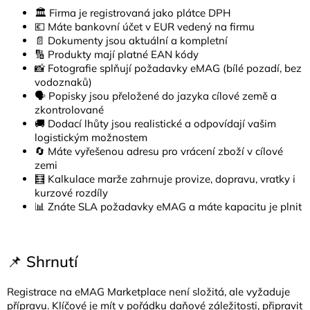
🏛️ Firma je registrovaná jako plátce DPH
💶 Máte bankovní účet v EUR vedený na firmu
📄 Dokumenty jsou aktuální a kompletní
🔢 Produkty mají platné EAN kódy
📸 Fotografie splňují požadavky eMAG (bílé pozadí, bez
vodoznaků)
🗣️ Popisky jsou přeložené do jazyka cílové země a
zkontrolované
🚚 Dodací lhůty jsou realistické a odpovídají vašim
logistickým možnostem
🔄 Máte vyřešenou adresu pro vrácení zboží v cílové
zemi
🧮 Kalkulace marže zahrnuje provize, dopravu, vratky i
kurzové rozdíly
📊 Znáte SLA požadavky eMAG a máte kapacitu je plnit
📌 Shrnutí
Registrace na eMAG Marketplace není složitá, ale vyžaduje
přípravu. Klíčové je mít v pořádku daňové záležitosti, připravit