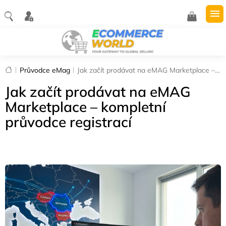
Přejít
na
NÁKUPNÍ
obsah
KOŠÍK
Domů
Průvodce eMag
Jak začít prodávat na eMAG Marketplace – kompletní průvodce registrací
Jak začít prodávat na eMAG
Marketplace – kompletní
průvodce registrací