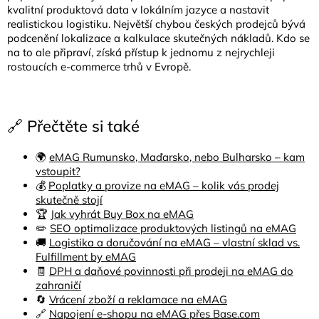
kvalitní produktová data v lokálním jazyce a nastavit
realistickou logistiku. Největší chybou českých prodejců bývá
podcenění lokalizace a kalkulace skutečných nákladů. Kdo se
na to ale připraví, získá přístup k jednomu z nejrychleji
rostoucích e-commerce trhů v Evropě.
🔗 Přečtěte si také
🌍
eMAG Rumunsko, Maďarsko, nebo Bulharsko – kam
vstoupit?
💰
Poplatky a provize na eMAG – kolik vás prodej
skutečně stojí
🏆
Jak vyhrát Buy Box na eMAG
✏️
SEO optimalizace produktových listingů na eMAG
🚚
Logistika a doručování na eMAG – vlastní sklad vs.
Fulfillment by eMAG
🧾
DPH a daňové povinnosti při prodeji na eMAG do
zahraničí
🔄
Vrácení zboží a reklamace na eMAG
🔗
Napojení e-shopu na eMAG přes Base.com