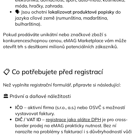
móda, hračky, zahrada.
🗣️ Jsou ochotni
lokalizovat produktové popisky
do
jazyka cílové země (rumunština, maďarština,
bulharština).
Pokud prodáváte unikátní nebo značkové zboží s
konkurenceschopnou cenou, eMAG Marketplace vám může
otevřít trh s desítkami milionů potenciálních zákazníků.
📋 Co potřebujete před registrací
Než vyplníte registrační formulář, připravte si následující:
🏛️ Právní a daňové náležitosti
IČO
– aktivní firma (s.r.o., a.s.) nebo OSVČ s možností
vystavovat faktury.
DIČ / VAT ID
–
registrace jako plátce DPH
je pro cross-
border prodej na eMAG prakticky nutnost. Bez ní
narazíte na problémy s fakturací i s důvěryhodností vůči