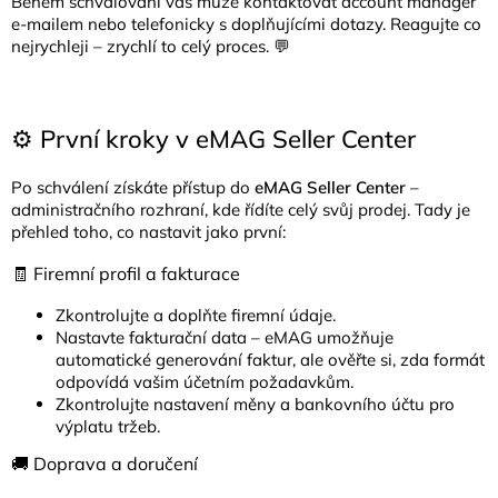
Během schvalování vás může kontaktovat account manager
e-mailem nebo telefonicky s doplňujícími dotazy. Reagujte co
nejrychleji – zrychlí to celý proces. 💬
⚙️ První kroky v eMAG Seller Center
Po schválení získáte přístup do
eMAG Seller Center
–
administračního rozhraní, kde řídíte celý svůj prodej. Tady je
přehled toho, co nastavit jako první:
🧾 Firemní profil a fakturace
Zkontrolujte a doplňte firemní údaje.
Nastavte fakturační data – eMAG umožňuje
automatické generování faktur, ale ověřte si, zda formát
odpovídá vašim účetním požadavkům.
Zkontrolujte nastavení měny a bankovního účtu pro
výplatu tržeb.
🚚 Doprava a doručení