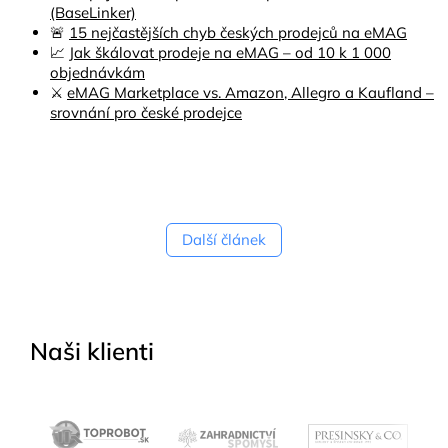
(BaseLinker)
🚨
15 nejčastějších chyb českých prodejců na eMAG
📈
Jak škálovat prodeje na eMAG – od 10 k 1 000
objednávkám
⚔️
eMAG Marketplace vs. Amazon, Allegro a Kaufland –
srovnání pro české prodejce
Další článek
Naši klienti