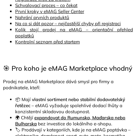
Schvalovací proces – co čekat
První kroky v eMAG Seller Center
Nahrání prvních produktů
Na co si dát pozor – nejčastější chyby při registraci
Kolik stojí prodej na eMAG – orientační přehled
poplatků
Kontrolní seznam před startem
🎯 Pro koho je eMAG Marketplace vhodný
Prodej na eMAG Marketplace dává smysl pro firmy a
podnikatele, kteří:
📦 Mají
vlastní sortiment nebo stabilní dodavatelský
řetězec
– eMAG vyžaduje spolehlivé dodací lhůty a
konzistentní skladovou dostupnost.
🌍 Chtějí
expandovat do Rumunska, Maďarska nebo
Bulharska
bez investice do lokálního e-shopu.
🏷️ Prodávají v kategoriích, kde je na eMAG poptávka –
elektronika, domácnost, sport, auto-moto, kosmetika,