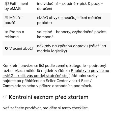
📦 Fulfillment
individuální – skladné + pick & pack +
by eMAG
doručení
📅 Měsíční
eMAG obvykle neúčtuje fixní měsíční
paušál
poplatek
📣 Promo a
volitelné – bannery, zvýhodněné pozice,
reklama
kampaně
náklady na zpětnou dopravu (záleží na
🔄 Vrácení zboží
modelu logistiky)
Konkrétní provize se liší podle země a kategorie -
podrobný
rozbor všech nákladů najdete v článku
Poplatky a provize na
eMAG – kolik vás prodej skutečně stojí
.
Aktuální sazby
najdete po přihlášení do Seller Center v sekci
Fees /
Commissions
nebo v příloze obchodních podmínek.
✅ Kontrolní seznam před startem
Než začnete prodávat, projděte si tento checklist: