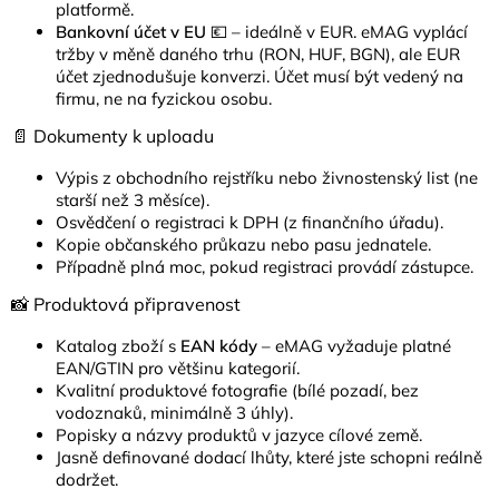
platformě.
Bankovní účet v EU
💶 – ideálně v EUR. eMAG vyplácí
tržby v měně daného trhu (RON, HUF, BGN), ale EUR
účet zjednodušuje konverzi. Účet musí být vedený na
firmu, ne na fyzickou osobu.
📄 Dokumenty k uploadu
Výpis z obchodního rejstříku nebo živnostenský list (ne
starší než 3 měsíce).
Osvědčení o registraci k DPH (z finančního úřadu).
Kopie občanského průkazu nebo pasu jednatele.
Případně plná moc, pokud registraci provádí zástupce.
📸 Produktová připravenost
Katalog zboží s
EAN kódy
– eMAG vyžaduje platné
EAN/GTIN pro většinu kategorií.
Kvalitní produktové fotografie (bílé pozadí, bez
vodoznaků, minimálně 3 úhly).
Popisky a názvy produktů v jazyce cílové země.
Jasně definované dodací lhůty, které jste schopni reálně
dodržet.