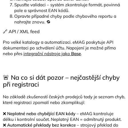
Spusťte validaci – systém zkontroluje formát, povinná
pole a správnost EAN kódů.
Opravte případné chyby podle chybového reportu a
nahrajte znovu. 🔁
🔗 API / XML feed
Pro velké katalogy a automatizaci. eMAG poskytuje API
dokumentaci po schválení účtu. Napojení je možné přímo
nebo přes
integrační nástroje jako
Base
.
🚨 Na co si dát pozor – nejčastější chyby
při registraci
Na základě zkušeností českých prodejců tady je seznam chyb,
které registraci zpomalí nebo zkomplikují:
❌
Neplatné nebo chybějící EAN kódy
– eMAG kontroluje
délku i kontrolní součet. Neplatný EAN = odmítnutý produkt.
❌
Automatické překlady bez korekce
– strojový překlad do