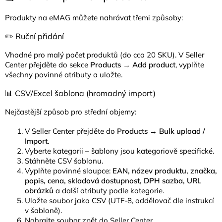
Produkty na eMAG můžete nahrávat třemi způsoby:
✏️ Ruční přidání
Vhodné pro malý počet produktů (do cca 20 SKU). V Seller
Center přejděte do sekce
Products → Add product
, vyplňte
všechny povinné atributy a uložte.
📊 CSV/Excel šablona (hromadný import)
Nejčastější způsob pro střední objemy:
V Seller Center přejděte do
Products → Bulk upload /
Import
.
Vyberte kategorii – šablony jsou kategoriově specifické.
Stáhněte CSV šablonu.
Vyplňte povinné sloupce:
EAN, název produktu, značka,
popis, cena, skladová dostupnost, DPH sazba, URL
obrázků
a další atributy podle kategorie.
Uložte soubor jako CSV (UTF-8, oddělovač dle instrukcí
v šabloně).
Nahrajte soubor zpět do Seller Center.