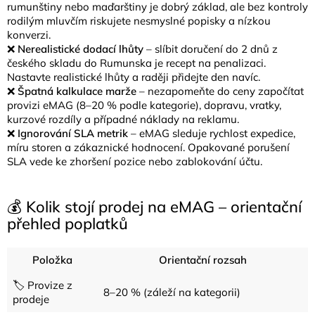
rumunštiny nebo maďarštiny je dobrý základ, ale bez kontroly
rodilým mluvčím riskujete nesmyslné popisky a nízkou
konverzi.
❌
Nerealistické dodací lhůty
– slíbit doručení do 2 dnů z
českého skladu do Rumunska je recept na penalizaci.
Nastavte realistické lhůty a raději přidejte den navíc.
❌
Špatná kalkulace marže
– nezapomeňte do ceny započítat
provizi eMAG (8–20 % podle kategorie), dopravu, vratky,
kurzové rozdíly a případné náklady na reklamu.
❌
Ignorování SLA metrik
– eMAG sleduje rychlost expedice,
míru storen a zákaznické hodnocení. Opakované porušení
SLA vede ke zhoršení pozice nebo zablokování účtu.
💰 Kolik stojí prodej na eMAG – orientační
přehled poplatků
Položka
Orientační rozsah
🏷️ Provize z
8–20 % (záleží na kategorii)
prodeje