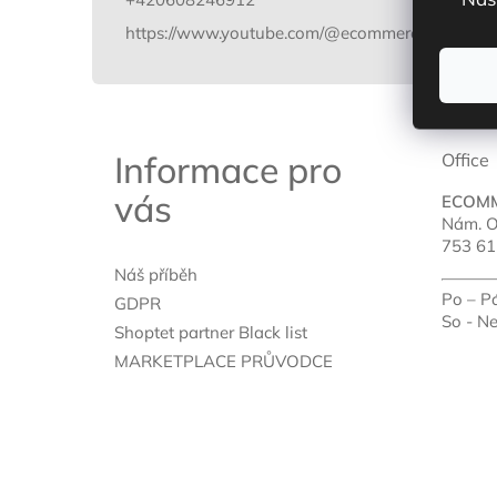
https://www.youtube.com/@ecommerceworld_cz
Informace pro
Office
vás
ECOM
Nám. O
753 61
Náš příběh
Po – P
GDPR
So - N
Shoptet partner Black list
MARKETPLACE PRŮVODCE