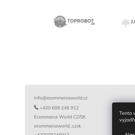
Z
á
p
info
@
ecommerceworld.cz
a
t
+420 608 246 912
Tento 
í
Ecommerce World CZ/SK
vyjadřu
ecommerceworld_czsk
Nas
+420608246912