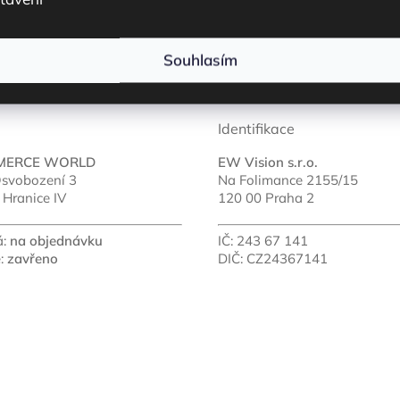
sk
Souhlasím
Identifikace
MERCE WORLD
EW Vision s.r.o.
svobození 3
Na Folimance 2155/15
 Hranice IV
120 00 Praha 2
á:
na objednávku
IČ: 243 67 141
e:
zavřeno
DIČ: CZ24367141