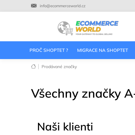
Přejít
info@ecommerceworld.cz
na
obsah
PROČ SHOPTET ?
MIGRACE NA SHOPTET
Domů
Prodávané značky
Všechny značky A
Naši klienti