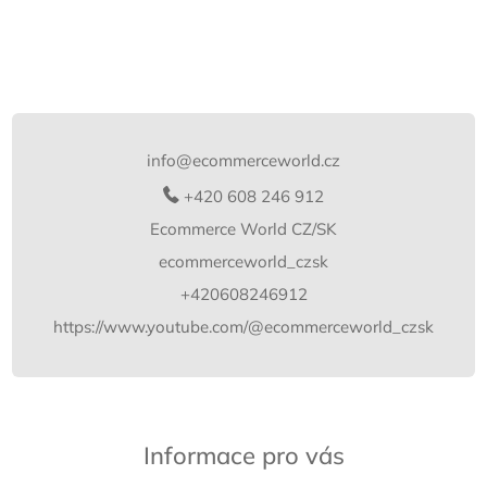
Z
á
p
info
@
ecommerceworld.cz
a
t
+420 608 246 912
í
Ecommerce World CZ/SK
ecommerceworld_czsk
+420608246912
https://www.youtube.com/@ecommerceworld_czsk
Informace pro vás