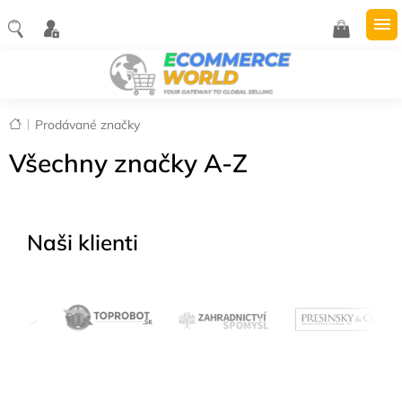
Přejít
na
NÁKUPNÍ
obsah
KOŠÍK
Domů
Prodávané značky
Všechny značky A-Z
Naši klienti