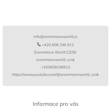
Z
á
p
info
@
ecommerceworld.cz
a
t
+420 608 246 912
í
Ecommerce World CZ/SK
ecommerceworld_czsk
+420608246912
https://www.youtube.com/@ecommerceworld_czsk
Informace pro vás