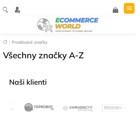
Přejít
na
NÁKUPNÍ
obsah
KOŠÍK
Domů
Prodávané značky
Všechny značky A-Z
Naši klienti