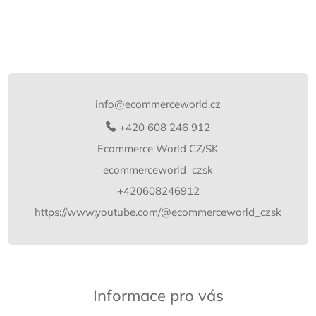
Z
á
p
info
@
ecommerceworld.cz
a
t
+420 608 246 912
í
Ecommerce World CZ/SK
ecommerceworld_czsk
+420608246912
https://www.youtube.com/@ecommerceworld_czsk
Informace pro vás