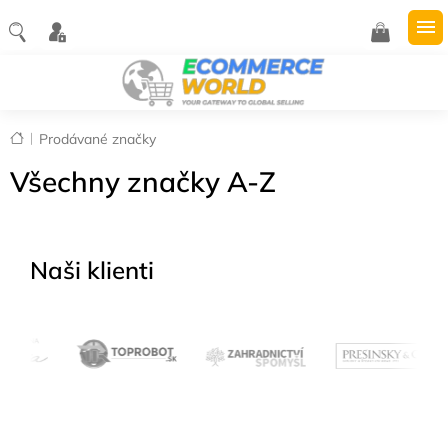
Přejít
na
NÁKUPNÍ
obsah
KOŠÍK
Domů
Prodávané značky
Všechny značky A-Z
Naši klienti