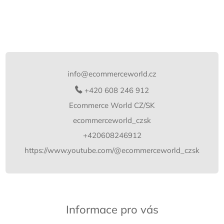
Z
á
p
info
@
ecommerceworld.cz
a
t
+420 608 246 912
í
Ecommerce World CZ/SK
ecommerceworld_czsk
+420608246912
https://www.youtube.com/@ecommerceworld_czsk
Informace pro vás