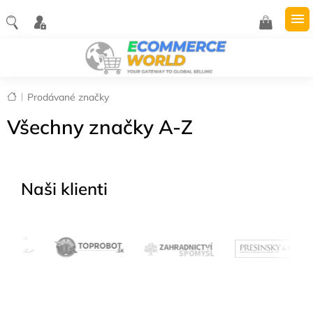
Přejít
na
NÁKUPNÍ
obsah
KOŠÍK
Domů
Prodávané značky
Všechny značky A-Z
Naši klienti