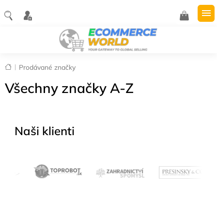
Přejít
na
NÁKUPNÍ
obsah
KOŠÍK
Domů
Prodávané značky
Všechny značky A-Z
Naši klienti