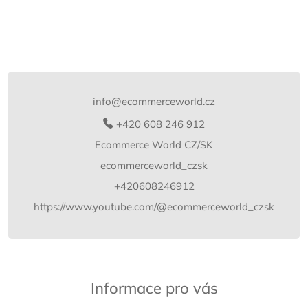
Z
á
p
info
@
ecommerceworld.cz
a
t
+420 608 246 912
í
Ecommerce World CZ/SK
ecommerceworld_czsk
+420608246912
https://www.youtube.com/@ecommerceworld_czsk
Informace pro vás